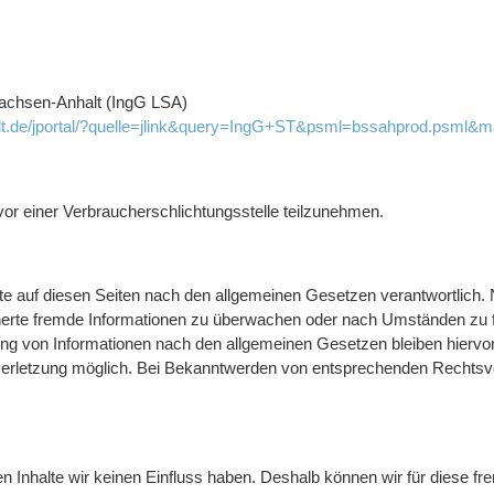
Sachsen-Anhalt (IngG LSA)
alt.de/jportal/?quelle=jlink&query=IngG+ST&psml=bssahprod.psml&m
n vor einer Verbraucherschlichtungsstelle teilzunehmen.
te auf diesen Seiten nach den allgemeinen Gesetzen verantwortlich. 
icherte fremde Informationen zu überwachen oder nach Umständen zu fo
ng von Informationen nach den allgemeinen Gesetzen bleiben hiervon
verletzung möglich. Bei Bekanntwerden von entsprechenden Rechtsve
en Inhalte wir keinen Einfluss haben. Deshalb können wir für diese 