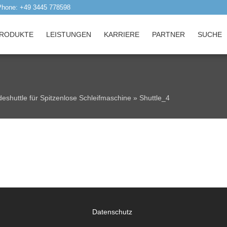
Phone: +49 3445 778598
RODUKTE
LEISTUNGEN
KARRIERE
PARTNER
SUCHE
deshuttle für Spitzenlose Schleifmaschine
»
Shuttle_4
Datenschutz