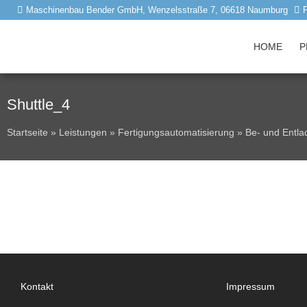
Maschinenbau Bender GmbH, Wenzelsstraße 7, 06618 Naumburg
HOME
P
Shuttle_4
Startseite
»
Leistungen
»
Fertigungsautomatisierung
»
Be- und Entla
Kontakt
Impressum