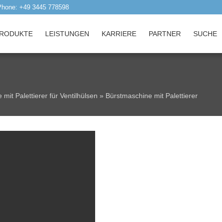
Phone: +49 3445 778598
RODUKTE
LEISTUNGEN
KARRIERE
PARTNER
SUCHE
mit Palettierer für Ventilhülsen
»
Bürstmaschine mit Palettierer